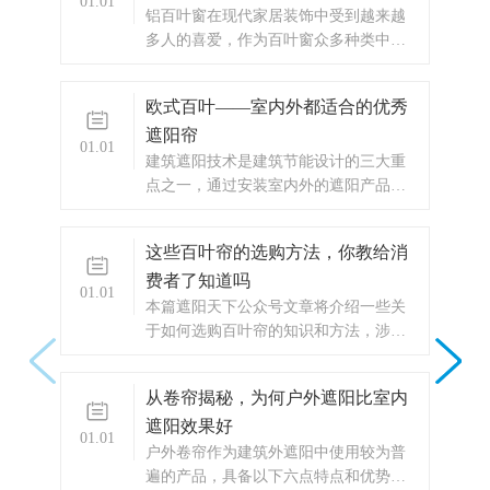
01.01
​铝百叶窗在现代家居装饰中受到越来越
多人的喜爱，作为百叶窗众多种类中的
一种，其美观的造型和高耐用性成为...
欧式百叶——室内外都适合的优秀
遮阳帘
01.01
​建筑遮阳技术是建筑节能设计的三大重
点之一，通过安装室内外的遮阳产品，
一般可节省30%以上的能耗，实现“...
这些百叶帘的选购方法，你教给消
费者了知道吗
01.01
​本篇遮阳天下公众号文章将介绍一些关
于如何选购百叶帘的知识和方法，涉及
百叶帘的特点、设计原理等知识。 ...
从卷帘揭秘，为何户外遮阳比室内
遮阳效果好
01.01
​户外卷帘作为建筑外遮阳中使用较为普
遍的产品，具备以下六点特点和优势：