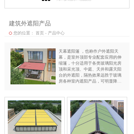
建筑外遮阳产品
您的位置：
首页
-
产品中心
天幕遮阳篷 ，也称作户外遮阳天
幕，是室外顶部专业配套应用的伸
缩篷，十分适用于各类玻璃阳光房
顶和采光顶、中庭、天井和露天阳
台的外遮阳，隔热效果远胜于玻璃
房各种室内遮阳产品，可明显降低
室内温度，从而达到节能作用。也
可直接取代钢构阳光房和亚克力阳
光板工程项目，更具备灵活多用的
功能。结构设计精密牢固，抗风力
极强，由大型前檐、后通和电机等
整体机构，性质高贵豪华、开阔大
方，不免伸缩绷平，最大应用面积
可达30平方米。它可以通过数字化