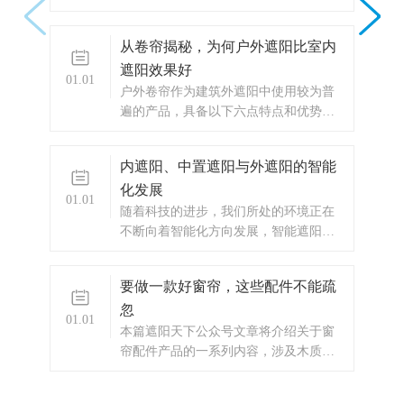
百叶帘的特点、设计原理等知识。 ...
从卷帘揭秘，为何户外遮阳比室内
遮阳效果好
01.01
​户外卷帘作为建筑外遮阳中使用较为普
遍的产品，具备以下六点特点和优势：
可以防止大部分热量进入窗户。特...
内遮阳、中置遮阳与外遮阳的智能
化发展
01.01
​随着科技的进步，我们所处的环境正在
不断向着智能化方向发展，智能遮阳产
品全面进入我们的生活。 建筑遮阳...
要做一款好窗帘，这些配件不能疏
忽
01.01
​本篇遮阳天下公众号文章将介绍关于窗
帘配件产品的一系列内容，涉及木质、
布料、金属等窗帘配件的材料、设计...