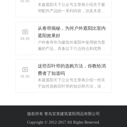
01.01
​本篇遮阳天下公众号文章将介绍关于窗
帘配件产品的一系列内容，涉及木质、
布料、金属等窗帘配件的材料、设计等
知识，要是觉得好，记得“观后转发”。
从卷帘揭秘，为何户外遮阳比室内
遮阳效果好
01.01
​户外卷帘作为建筑外遮阳中使用较为普
遍的产品，具备以下六点特点和优势：
可以防止大部分热量进入窗户。特别是
在炎热的季节，减少了需要使用空调的
这些百叶帘的选购方法，你教给消
次数。在冬季，通过减少热量损失来保
费者了知道吗
持家中温度。
01.01
​本篇遮阳天下公众号文章将介绍一些关
于如何选购百叶帘的知识和方法，涉及
百叶帘的特点、设计原理等知识。 窗帘
的主要作用是与外界隔绝，保持室内的
私密性，同时又是家装不可或缺的装饰
品。
版权所有 青岛宜美建筑遮阳用品有限公司
Copyright © 2012-2017 All Rights Reserved.