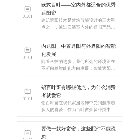
欧式百叶——室内外都适合的优秀
遮阳帘
01.01
​建筑遮阳技术是建筑节能设计的三大重
点之一，通过安装室内外的遮阳产品，
一般可节省30%以上的能耗，实现“夏季
隔热，冬季保温”的两大功能。
内遮阳、中置遮阳与外遮阳的智能
化发展
01.01
​随着科技的进步，我们所处的环境正在
不断向着智能化方向发展，智能遮阳产
品全面进入我们的生活。 建筑遮阳能合
理控制太阳光线进入室内，减少建筑空
铝百叶窗有哪些优点，为什么消费
调能耗和人工照明用电，改善室内光环
者就爱它
境，是实现建筑节能的最有效方法之
01.01
一。
​铝百叶窗在现代家居装饰中受到越来越
多人的喜爱，作为百叶窗众多种类中的
一种，其美观的造型和高耐用性成为许
多人选择的原因之一。
要做一款好窗帘，这些配件不能疏
忽