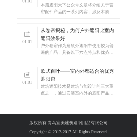
01.01
一。
​本篇遮阳天下公众号文章将介绍关于窗
帘配件产品的一系列内容，涉及木质、
布料、金属等窗帘配件的材料、设计等
知识，要是觉得好，记得“观后转发”。
从卷帘揭秘，为何户外遮阳比室内
遮阳效果好
01.01
​户外卷帘作为建筑外遮阳中使用较为普
遍的产品，具备以下六点特点和优势：
可以防止大部分热量进入窗户。特别是
在炎热的季节，减少了需要使用空调的
欧式百叶——室内外都适合的优秀
次数。在冬季，通过减少热量损失来保
遮阳帘
持家中温度。
01.01
​建筑遮阳技术是建筑节能设计的三大重
点之一，通过安装室内外的遮阳产品，
一般可节省30%以上的能耗，实现“夏季
隔热，冬季保温”的两大功能。
版权所有 青岛宜美建筑遮阳用品有限公司
Copyright © 2012-2017 All Rights Reserved.