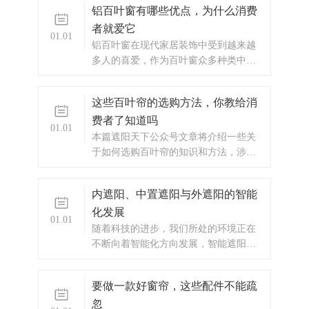
铝百叶窗有哪些优点，为什么消费
者就爱它
01.01
​铝百叶窗在现代家居装饰中受到越来越
多人的喜爱，作为百叶窗众多种类中的
一种，其美观的造型和高耐用性成为许
多人选择的原因之一。
这些百叶帘的选购方法，你教给消
费者了知道吗
01.01
​本篇遮阳天下公众号文章将介绍一些关
于如何选购百叶帘的知识和方法，涉及
百叶帘的特点、设计原理等知识。 窗帘
的主要作用是与外界隔绝，保持室内的
内遮阳、中置遮阳与外遮阳的智能
私密性，同时又是家装不可或缺的装饰
化发展
品。
01.01
​随着科技的进步，我们所处的环境正在
不断向着智能化方向发展，智能遮阳产
品全面进入我们的生活。 建筑遮阳能合
理控制太阳光线进入室内，减少建筑空
要做一款好窗帘，这些配件不能疏
调能耗和人工照明用电，改善室内光环
忽
境，是实现建筑节能的最有效方法之